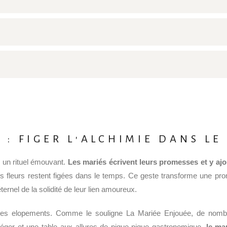
 : FIGER L'ALCHIMIE DANS LE
 un rituel émouvant.
Les mariés écrivent leurs promesses et y aj
es fleurs restent figées dans le temps. Ce geste transforme une pro
ernel de la solidité de leur lien amoureux.
e des elopements. Comme le souligne La Mariée Enjouée, de nombr
léger et une table aux allures de pique-nique gastronomique,
le ma