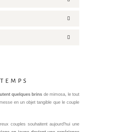
 TEMPS
outent quelques brins
de mimosa, le tout
messe en un objet tangible que le couple
eux couples souhaitent aujourd’hui une
riage en jaune devient une expérience