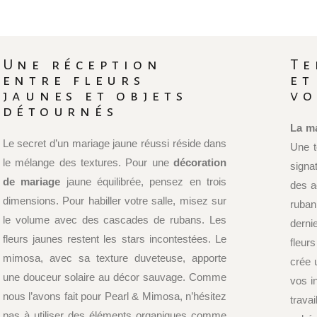
Une réception
Te
entre fleurs
et
jaunes et objets
vo
détournés
La m
Le secret d’un mariage jaune réussi réside dans
Une t
le mélange des textures. Pour une
décoration
signa
de mariage
jaune équilibrée, pensez en trois
des a
dimensions. Pour habiller votre salle, misez sur
ruba
le volume avec des cascades de rubans. Les
derni
fleurs jaunes restent les stars incontestées. Le
fleur
mimosa, avec sa texture duveteuse, apporte
crée 
une douceur solaire au décor sauvage. Comme
vos in
nous l’avons fait pour Pearl & Mimosa, n’hésitez
trava
pas à utiliser des éléments organiques comme