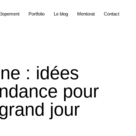
Elopement
Portfolio
Le blog
Mentorat
Contact
ne : idées
tendance pour
 grand jour