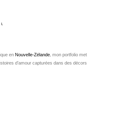
al
tique en
Nouvelle-Zélande
, mon portfolio met
histoires d’amour capturées dans des décors