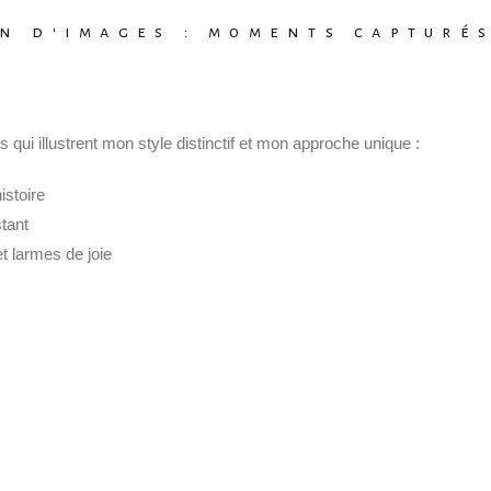
n d'images : moments capturé
s qui illustrent mon style distinctif et mon approche unique :
istoire
stant
t larmes de joie