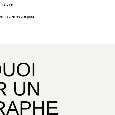
histoire.
ment sur-mesure pour
UOI
R UN
RAPHE