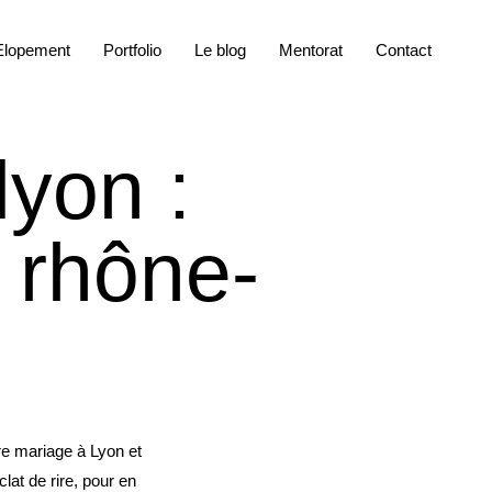
Elopement
Portfolio
Le blog
Mentorat
Contact
yon :
 rhône-
re mariage à Lyon et
at de rire, pour en